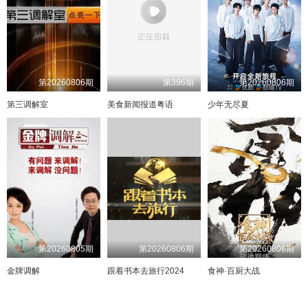
第20260806期
第396期
第20260806期
第三调解室
美食新闻报道粤语
少年无尽夏
第20260805期
第20260806期
第20260806期
金牌调解
跟着书本去旅行2024
食神·百厨大战