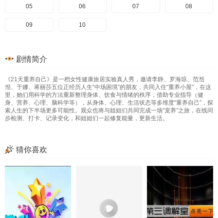
05
06
07
08
09
10
剧情简介
《21天重养自己》是一档女性健康旅居实验真人秀，邀请李静、罗海琼、范湉
湉、于娜、蒋丽莎五位正经历人生“中场困境”的朋友，共同入住“重养小屋”，在这
里，她们用科学的方法重新整理身体、饮食与情绪的秩序，借助专业指导（健
身、营养、心理、脑科学等），从身体、心理、生活状态等多维度“重养自己”，探
索人生的下半场更多可能性。观众也将与姐姐们共同完成一场“宠养”之旅，在线同
步检测、打卡、记录变化，和姐姐们一起修复能量，更新生活。
猜你喜欢