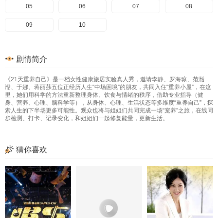
05
06
07
08
09
10
剧情简介
《21天重养自己》是一档女性健康旅居实验真人秀，邀请李静、罗海琼、范湉
湉、于娜、蒋丽莎五位正经历人生“中场困境”的朋友，共同入住“重养小屋”，在这
里，她们用科学的方法重新整理身体、饮食与情绪的秩序，借助专业指导（健
身、营养、心理、脑科学等），从身体、心理、生活状态等多维度“重养自己”，探
索人生的下半场更多可能性。观众也将与姐姐们共同完成一场“宠养”之旅，在线同
步检测、打卡、记录变化，和姐姐们一起修复能量，更新生活。
猜你喜欢