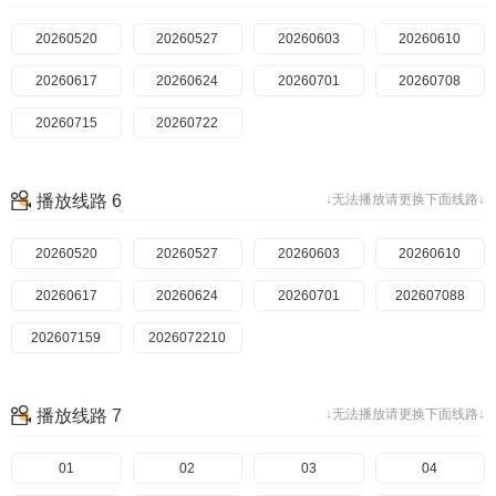
20260520
20260527
20260603
20260610
20260617
20260624
20260701
20260708
20260715
20260722
播放线路 6
↓无法播放请更换下面线路↓
20260520
20260527
20260603
20260610
20260617
20260624
20260701
202607088
202607159
2026072210
播放线路 7
↓无法播放请更换下面线路↓
01
02
03
04