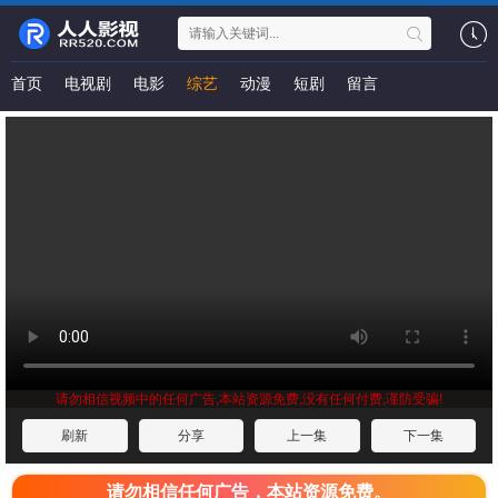
首页
电视剧
电影
综艺
动漫
短剧
留言
请勿相信视频中的任何广告,本站资源免费,没有任何付费,谨防受骗!
刷新
分享
上一集
下一集
请勿相信任何广告，本站资源免费。