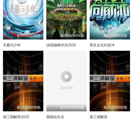
第20260808期
第20260808期
第20260808期
天籁与少年
说唱巅峰对决2026
男生女生向前冲
第20260808期
第20260808期
第20260808期
第三调解室2025
我独自生活
第三调解室