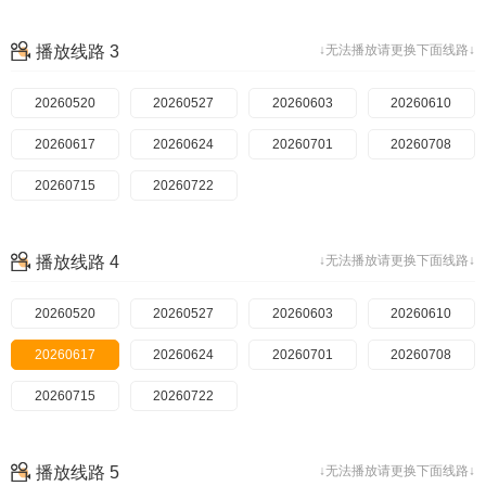
播放线路 3
↓无法播放请更换下面线路↓
20260520
20260527
20260603
20260610
20260617
20260624
20260701
20260708
20260715
20260722
播放线路 4
↓无法播放请更换下面线路↓
20260520
20260527
20260603
20260610
20260617
20260624
20260701
20260708
20260715
20260722
播放线路 5
↓无法播放请更换下面线路↓