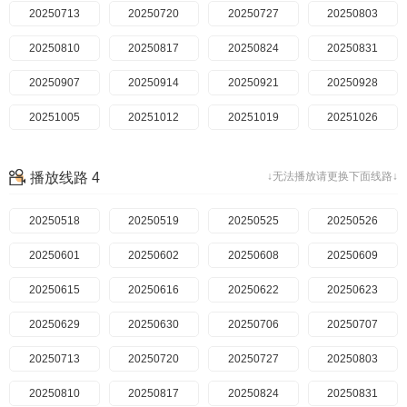
20250713
20250720
20250727
20250803
20250810
20250817
20250824
20250831
20250907
20250914
20250921
20250928
20251005
20251012
20251019
20251026
20251102
20251109
20251116
20251123
播放线路 4
↓无法播放请更换下面线路↓
20251130
20251207
20251214
20251221
20251222
20250518
20251228
20250519
20260104
20250525
20250526
20260111
20250601
20260118
20260125
20250602
20250608
20250609
20250615
20250616
20250622
20250623
20250629
20250630
20250706
20250707
20250713
20250720
20250727
20250803
20250810
20250817
20250824
20250831