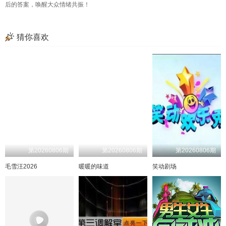
后的答案，唤醒大众情绪共振！
猜你喜欢
第20260806期
第20260806期
第20260806期
毛雪汪2026
暖暖的味道
笑动剧场