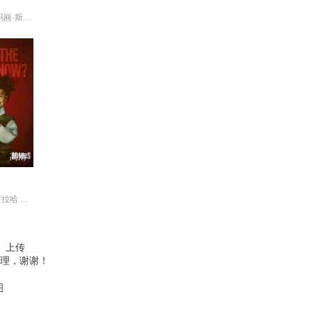
杰克·约翰逊 玛丽·斯汀伯根
高清
克里斯托弗·普拉哈 莫里亚
、上传
理，谢谢！
图