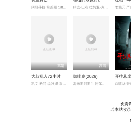
莫兰舞团
强扭的瓜也甜2
狂唱下
阿丽莎拉·翁差丽 SitthiphonDisamoe
约吉·巴布 拉姆亚·克里希南 Karunas 艾西瓦娅·莱克希米 Sreej
高清
高清
大叔乱入72小时
咖啡桌(2026)
开往悬
凯文·哈特 缇雅娜·泰勒 迈克尔·曼多 扎克·切利 马尔切洛·埃
海蒂斯阿斯兰 阿尔吉·埃克
免责
若本站收录