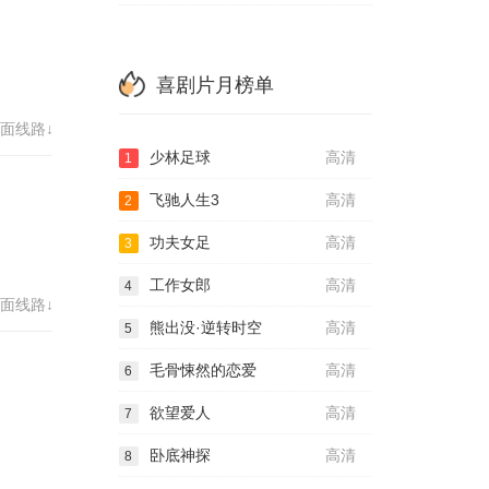
喜剧片月榜单
面线路↓
少林足球
高清
1
飞驰人生3
高清
2
功夫女足
高清
3
工作女郎
高清
4
面线路↓
熊出没·逆转时空
高清
5
毛骨悚然的恋爱
高清
6
欲望爱人
高清
7
卧底神探
高清
8