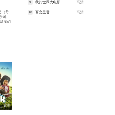
我的世界大电影
高清
9
恩（丹
百变星君
高清
10
乐园。
一场魔幻
高清