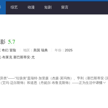
影
综艺
动漫
短剧
留言
5.7
电影
庭
奇幻
冒险
地区：
美国
瑞典
年份：
2025
克·布莱克
塞巴斯蒂安·尤
异类”——“垃圾侠”盖瑞特·加里森（杰森·莫玛饰）、亨利（塞巴斯蒂安·
（艾玛·迈尔斯饰）和道恩（丹妮尔·布鲁克斯饰）——正为生活中
详情