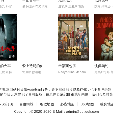
半场
幸福合演中
见熊见人
低弧慢球
姜栋元 严泰九 朴智贤 吴正世
易卜拉欣·布尤卡克 伊尔卡·阿克苏穆 巴萨克·帕拉克 达姆拉·
皮埃尔·里夏尔 古斯塔弗·科文
高清
高清
高清
崖的火车
爱上透明的你
幸福面包房
傀儡契约
白啸华 管云鹏 董佳妮 宋沐心
郭卫鹏 颜瞳桐
NadyaArina MeriamBellina
声明:本网站只提供web页面服务，并不提供影片资源存储，也不参与录制
的节目无意侵犯了贵司版权，请给网页底部邮箱地址来信，我们会及时处
RSS订阅
百度蜘蛛
谷歌地图
必应地图
360地图
搜狗地
Copyright © 2020-2020 E-Mail：admin@outlook.com