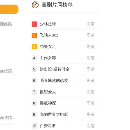
喜剧片周榜单
少林足球
高清
面线路↓
1
飞驰人生3
高清
2
功夫女足
高清
3
工作女郎
高清
4
熊出没·逆转时空
高清
5
面线路↓
毛骨悚然的恋爱
高清
6
欲望爱人
高清
7
卧底神探
高清
8
我的世界大电影
高清
9
面线路↓
百变星君
高清
10