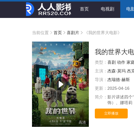
首页
电视剧
电
当前位置
首页
喜剧片
《我的世界大电影》
我的世界大
类型：
喜剧
动作
家
主演：
杰森·莫玛
杰
导演：
杰瑞德·赫斯
更新：
2025-04-16
简介：
影片讲述四个“
饰）、娜塔莉
立即播放
高清