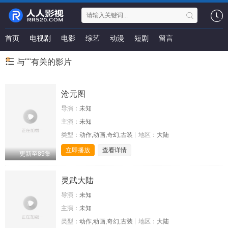
首页
电视剧
电影
综艺
动漫
短剧
留言
与""有关的影片
沧元图
导演：
未知
主演：
未知
类型：
动作,动画,奇幻,古装
地区：
大陆
立即播放
查看详情
更新至89集
灵武大陆
导演：
未知
主演：
未知
类型：
动作,动画,奇幻,古装
地区：
大陆