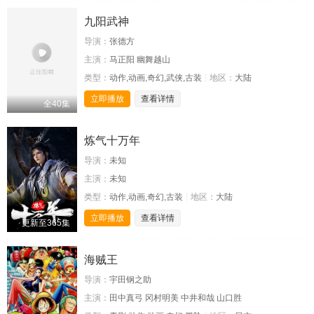
九阳武神
导演：
张德方
主演：
马正阳 幽舞越山
类型：
动作,动画,奇幻,武侠,古装
地区：
大陆
立即播放
查看详情
全40集
炼气十万年
导演：
未知
主演：
未知
类型：
动作,动画,奇幻,古装
地区：
大陆
立即播放
查看详情
更新至365集
海贼王
导演：
宇田钢之助
主演：
田中真弓 冈村明美 中井和哉 山口胜