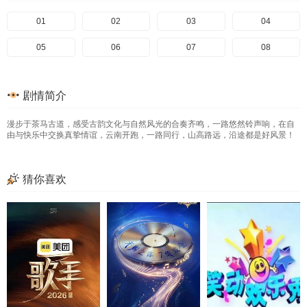
01
02
03
04
05
06
07
08
剧情简介
漫步于茶马古道，感受古韵文化与自然风光的合奏齐鸣，一路悠然铃声响，在自
由与快乐中交换真挚情谊，云南开跑，一路同行，山高路远，沿途都是好风景！
猜你喜欢