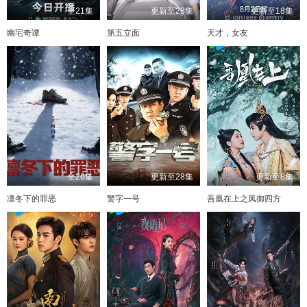
全21集
更新至28集
更新至18集
幽宅奇谭
第五立面
天才，女友
全26集
更新至28集
更新至8集
凛冬下的罪恶
警字一号
吾凰在上之凤御四方