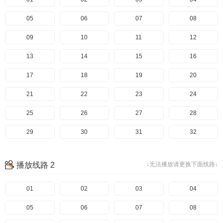
05
06
07
08
09
10
11
12
13
14
15
16
17
18
19
20
21
22
23
24
25
26
27
28
29
30
31
32
33
34
35
36集已完结
播放线路 2
↓无法播放请更换下面线路↓
01
02
03
04
05
06
07
08