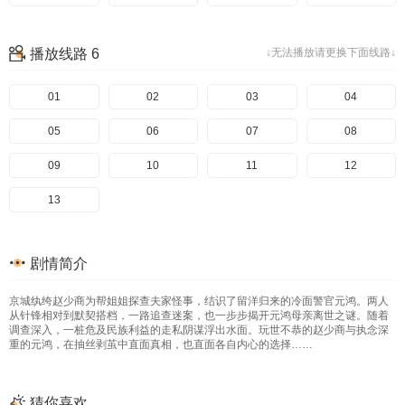
33
34
35
36
播放线路 6
↓无法播放请更换下面线路↓
01
02
03
04
05
06
07
08
09
10
11
12
13
剧情简介
京城纨绔赵少商为帮姐姐探查夫家怪事，结识了留洋归来的冷面警官元鸿。两人
从针锋相对到默契搭档，一路追查迷案，也一步步揭开元鸿母亲离世之谜。随着
调查深入，一桩危及民族利益的走私阴谋浮出水面。玩世不恭的赵少商与执念深
重的元鸿，在抽丝剥茧中直面真相，也直面各自内心的选择……
猜你喜欢