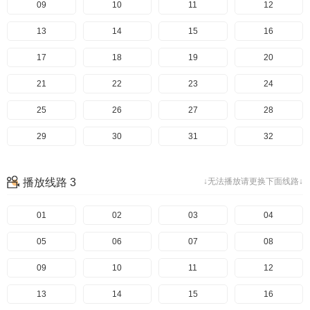
09
10
11
12
13
14
15
16
17
18
19
20
21
22
23
24
25
26
27
28
29
30
31
32
33
34
35
36
播放线路 3
↓无法播放请更换下面线路↓
01
02
03
04
05
06
07
08
09
10
11
12
13
14
15
16