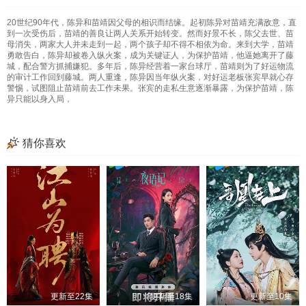
20世纪90年代，陈异和苗靖因父母的相识而结缘。起初陈异对苗靖充满敌意，直
到一次受伤后，苗靖的善良让两人关系开始转变。然而好景不长，陈父去世、苗
母消失，两家大人并未走到一起，两个孩子却不得不相依为命。来到大学，苗靖
勇敢告白，陈异却被卷入纵火案，成为关键证人，为保护苗靖，他逼她离开了藤
城，配合警方抓捕嫌犯。多年后，陈异经营着一家台球厅，苗靖则为了好运物流
的审计工作回到藤城。两人重逢，陈异因当年纵火案，对好运老板张宾早就心存
警惕，试图阻止苗靖前去工作未果。张宾的走私生意逐渐暴露，为保护苗靖，陈
异只能以身入局，
猜你喜欢
更新至22集
更新至18集
更新至10集