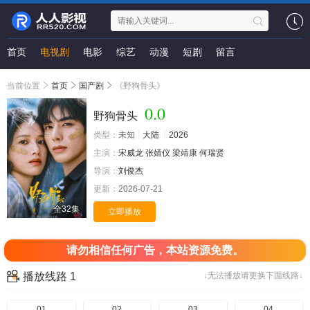
首页
电视剧
电影
综艺
动漫
短剧
留言
当前位置
首页
国产剧
《野狗骨头》
0.0
野狗骨头
类型：
未知
大陆
2026
主演：
宋威龙
张婧仪
梁靖康
何瑞贤
导演：
刘俊杰
更新：
2026-07-21
全32集
立即播放
请勿相信任何广告，本站资源免费。
播放线路 1
↓无法播放请更换下面线路↓
01
02
03
04