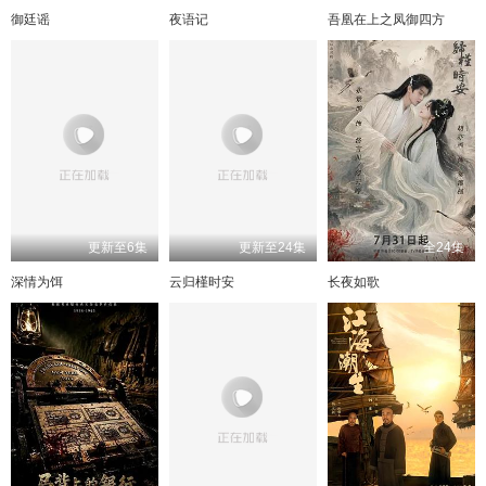
御廷谣
夜语记
吾凰在上之凤御四方
更新至6集
更新至24集
全24集
深情为饵
云归槿时安
长夜如歌