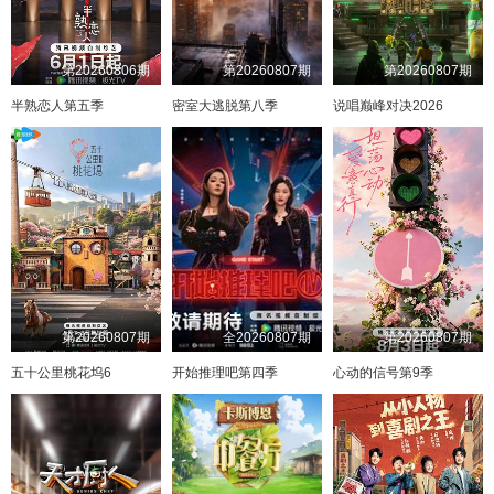
第20260806期
第20260807期
第20260807期
半熟恋人第五季
密室大逃脱第八季
说唱巅峰对决2026
第20260807期
全20260807期
第20260807期
五十公里桃花坞6
开始推理吧第四季
心动的信号第9季