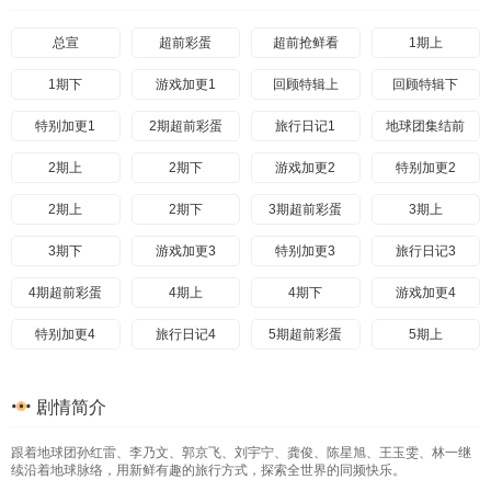
202607265期下
20260728加更5
20260729特别加更5
5上
总宣
5下
202608016期上
超前彩蛋
202608026期下
超前抢鲜看
1期上
20260804游戏加更6
1期下
20260805特别联动
游戏加更1
回顾特辑上
回顾特辑下
特别加更1
2期超前彩蛋
旅行日记1
地球团集结前
2期上
2期下
游戏加更2
特别加更2
2期上
2期下
3期超前彩蛋
3期上
3期下
游戏加更3
特别加更3
旅行日记3
4期超前彩蛋
4期上
4期下
游戏加更4
特别加更4
旅行日记4
5期超前彩蛋
5期上
5期下
加更5
特别加更5
旅行日记5期上
剧情简介
旅行日记5期下
6期上
6期下
游戏加更6
跟着地球团孙红雷、李乃文、郭京飞、刘宇宁、龚俊、陈星旭、王玉雯、林一继
特别联动
旅行日记6
7期超前彩蛋
续沿着地球脉络，用新鲜有趣的旅行方式，探索全世界的同频快乐。