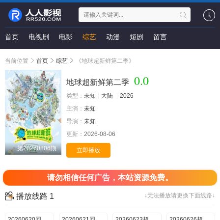
首页
电视剧
电影
综艺
动漫
短剧
留言
当前位置
首页
综艺
《地球超新鲜第二季》
0.0
地球超新鲜第二季
类型：
未知
大陆
2026
主演：
未知
导演：
未知
更新：
2026-08-06
第20260806期
立即播放
请勿相信任何广告，本站资源免费。
播放线路 1
↓无法播放请更换下面线路↓
20260620回顾特辑上
20260621回顾特辑下
20260623超前抢鲜看
20260626超前彩蛋