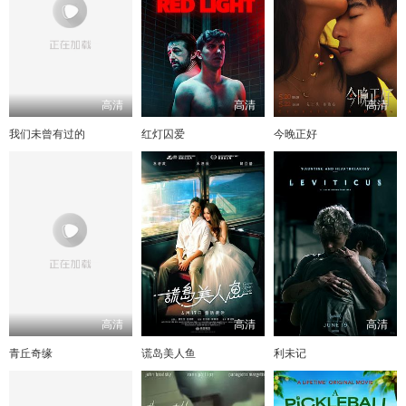
高清
高清
高清
我们未曾有过的
红灯囚爱
今晚正好
高清
高清
高清
青丘奇缘
谎岛美人鱼
利未记