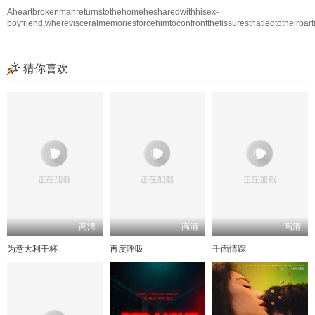
Aheartbrokenmanreturnstothehomehesharedwithhisex-
boyfriend,wherevisceralmemoriesforcehimtoconfrontthefissuresthatledtotheirp
猜你喜欢
高清
高清
高清
为意大利干杯
再度呼吸
千面情踪