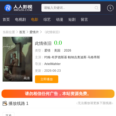
首页
电视剧
电影
综艺
动漫
短剧
留言
当前位置
首页
爱情片
《此情依旧》
0.0
此情依旧
类型：
爱情
美国
2026
主演：
约翰·布罗德斯基
帕纳吉奥迪斯·马格蒂斯
导演：
ArielMahler
更新：
2026-06-23
高清
立即播放
请勿相信任何广告，本站资源免费。
播放线路 1
↓无法播放请更换下面线路↓
正片