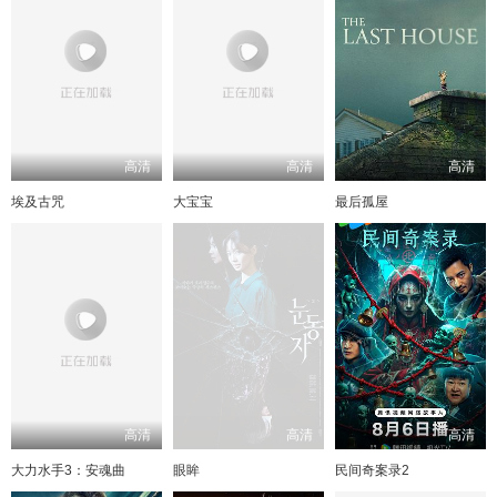
高清
高清
高清
埃及古咒
大宝宝
最后孤屋
高清
高清
高清
大力水手3：安魂曲
眼眸
民间奇案录2