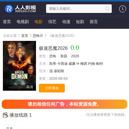
首页
电视剧
电影
综艺
动漫
短剧
留言
当前位置
首页
恐怖片
《极速恶魔2026》
0.0
极速恶魔2026
类型：
恐怖
美国
2026
主演：
凯蒂·卡西迪
威廉·H·梅西
约翰·帕特
导演：
强·基耶斯
更新：
2026-06-04
高清
立即播放
请勿相信任何广告，本站资源免费。
播放线路 1
↓无法播放请更换下面线路↓
正片