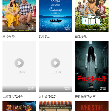
高清
高清
高清
幸福合演中
见熊见人
低弧慢球
高清
高清
高清
大叔乱入72小时
咖啡桌(2026)
开往悬崖的火车