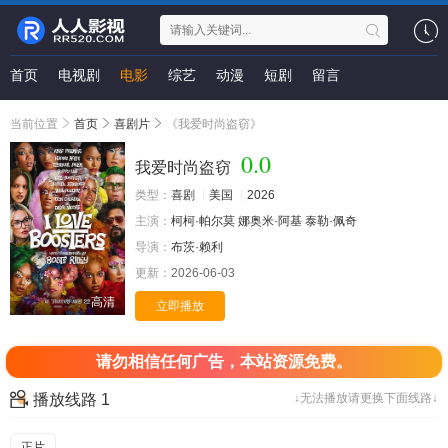
首页
电视剧
电影
综艺
动漫
短剧
留言
当前位置
首页
喜剧片
《我爱时尚盗窃》
0.0
我爱时尚盗窃
类型：
喜剧
美国
2026
主演：
柯柯·帕尔莫
娜奥米·阿基
泰勒·佩奇
导演：
布茨·赖利
更新：
2026-06-03
高清
立即播放
请勿相信任何广告，本站资源免费。
播放线路 1
↓无法播放请更换下面线路↓
正片