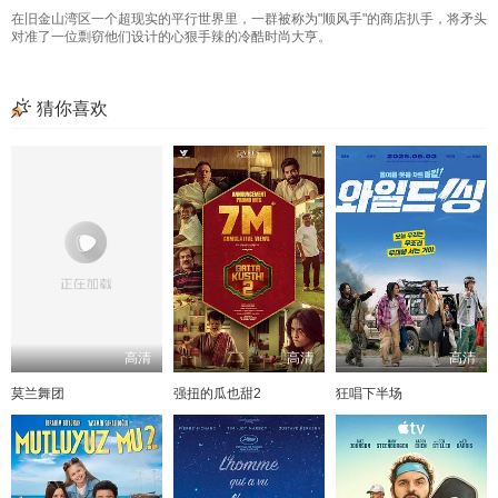
在旧金山湾区一个超现实的平行世界里，一群被称为"顺风手"的商店扒手，将矛头
对准了一位剽窃他们设计的心狠手辣的冷酷时尚大亨。
猜你喜欢
高清
高清
高清
莫兰舞团
强扭的瓜也甜2
狂唱下半场