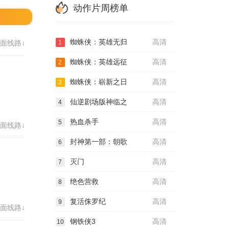
动作片周榜单
蜘蛛侠：英雄无归
高清
面线路↓
1
蜘蛛侠：英雄远征
高清
2
蜘蛛侠：崭新之日
高清
3
仙逆剧场版神临之
高清
4
热血杀手
高清
5
面线路↓
封神第一部：朝歌
高清
6
灭门
高清
7
绝色营救
高清
8
复活侏罗纪
高清
9
面线路↓
钢铁侠3
高清
10