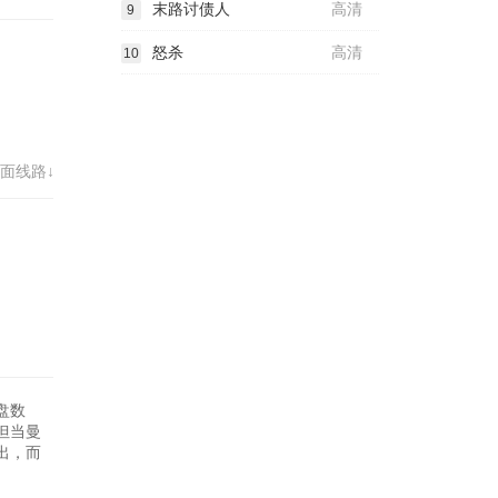
末路讨债人
高清
9
怒杀
高清
10
面线路↓
盘数
但当曼
出，而