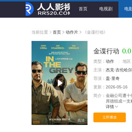
首页
电视剧
电
当前位置
首页
动作片
《金谍行动》
0.0
金谍行动
类型：
动作
地区
主演：
杰克·吉伦哈尔
导演：
盖·里奇
更新：
2026-05-16
简介：
金融公司遭十
席德组成一支
详情
立即播放
高清