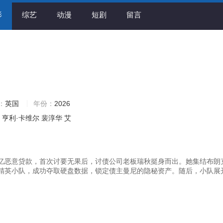
影
综艺
动漫
短剧
留言
：
英国
年份：
2026
亨利·卡维尔
裴淳华
艾
亿恶意贷款，首次讨要无果后，讨债公司老板瑞秋挺身而出。她集结布朗
精英小队，成功夺取硬盘数据，锁定债主曼尼的隐秘资产。随后，小队展