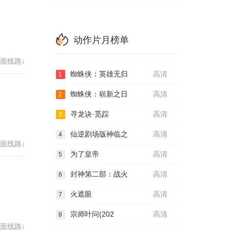
动作片月榜单
面线路↓
蜘蛛侠：英雄无归
高清
1
蜘蛛侠：崭新之日
高清
2
寻龙诀·觅踪
高清
3
仙逆剧场版神临之
高清
4
面线路↓
为了皇帝
高清
5
封神第二部：战火
高清
6
火遮眼
高清
7
宗师叶问(202
高清
8
面线路↓