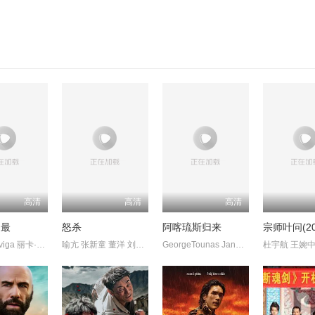
高清
高清
高清
之最
怒杀
阿喀琉斯归来
宗师叶问(20
AshtineOlviga 丽卡·佩拉莱约
喻亢 张新童 董洋 刘珂君
GeorgeTounas JannisSky
杜宇航 王婉