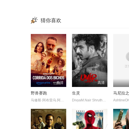
猜你喜欢
高清
高清
野兽赛跑
生灵
马尼拉
马修斯·阿布雷乌 阿妮塔 阿兹 CamilloBorges HigorCampagnaro P
DivyaM.Nair ShruthyMenon 苏迪普 赛亚米·凯尔 罗尚·马修 维诺