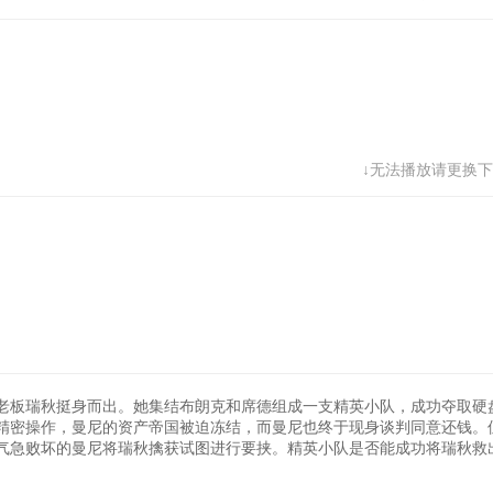
↓无法播放请更换下
老板瑞秋挺身而出。她集结布朗克和席德组成一支精英小队，成功夺取硬
精密操作，曼尼的资产帝国被迫冻结，而曼尼也终于现身谈判同意还钱。
气急败坏的曼尼将瑞秋擒获试图进行要挟。精英小队是否能成功将瑞秋救