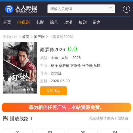
首页
电视剧
电影
综艺
动漫
短剧
留言
当前位置
首页
国产剧
《雨霖铃2026》
0.0
雨霖铃2026
类型：
未知
大陆
2026
主演：
杨洋
章若楠
方逸伦
张予曦
岳旸
导演：
刘洪源
更新：
2026-05-30
全37集
立即播放
请勿相信任何广告，本站资源免费。
播放线路 1
↓无法播放请更换下面线路↓
01
02
03
04