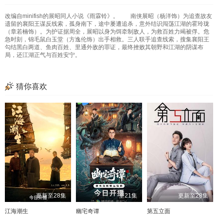
改编自minifish的展昭同人小说《雨霖铃》。 南侠展昭（杨洋饰）为追查故友
遗留的襄阳王谋反线索，孤身南下，途中屡遭追杀，意外结识闯荡江湖的霍玲珑
（章若楠饰）。为护证据周全，展昭以身为饵牵制敌人，为救百姓力竭被俘。危
急时刻，锦毛鼠白玉堂（方逸伦饰）出手相救。三人联手追查线索，搜集襄阳王
勾结黑白两道、鱼肉百姓、里通外敌的罪证，最终挫败其朝野和江湖的阴谋布
局，还江湖正气与百姓安宁。
猜你喜欢
更新至28集
全21集
更新至28集
江海潮生
幽宅奇谭
第五立面