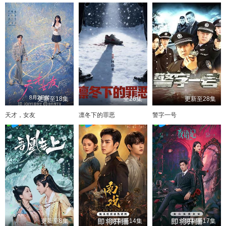
更新至18集
全26集
更新至28集
天才，女友
凛冬下的罪恶
警字一号
更新至8集
更新至14集
更新至17集