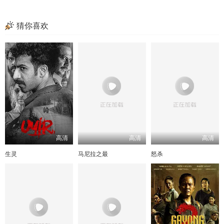
猜你喜欢
高清
高清
高清
生灵
马尼拉之最
怒杀