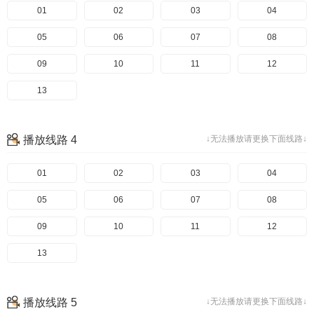
01
02
03
04
05
06
07
08
09
10
11
12
13
播放线路 4
↓无法播放请更换下面线路↓
01
02
03
04
05
06
07
08
09
10
11
12
13
播放线路 5
↓无法播放请更换下面线路↓