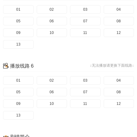
01
02
03
04
05
06
07
08
09
10
11
12
13
播放线路 6
↓无法播放请更换下面线路↓
01
02
03
04
05
06
07
08
09
10
11
12
13
剧情简介