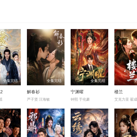
全集完结
全集完结
全集完结
2
解春衫
宁渊曜
楼兰
瑶
严子贤 汪海敏
钟熙 于伦豪
艾克力亚 翟