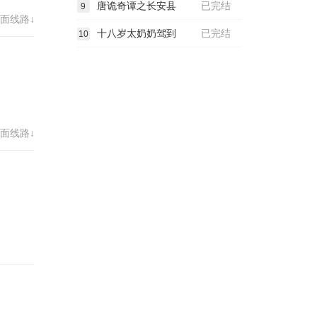
唐诡奇谭之长安县
已完结
9
面线路↓
80
十八岁太奶奶驾到
已完结
10
88
96
04
面线路↓