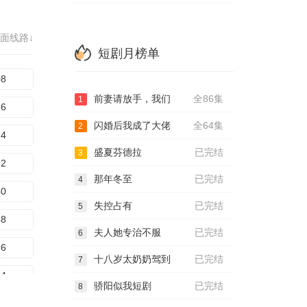
72
面线路↓
80
短剧月榜单
88
08
前妻请放手，我们
全86集
96
1
16
闪婚后我成了大佬
全64集
2
04
24
盛夏芬德拉
已完结
3
32
那年冬至
已完结
4
40
失控占有
已完结
5
48
夫人她专治不服
已完结
6
56
十八岁太奶奶驾到
已完结
7
64
骄阳似我短剧
已完结
8
72