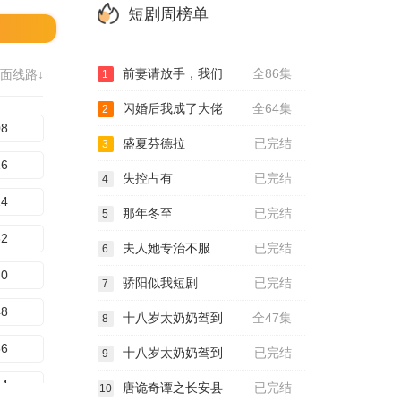
短剧周榜单
前妻请放手，我们
全86集
面线路↓
1
闪婚后我成了大佬
全64集
2
08
盛夏芬德拉
已完结
3
16
失控占有
已完结
4
24
那年冬至
已完结
5
32
夫人她专治不服
已完结
6
40
骄阳似我短剧
已完结
7
48
十八岁太奶奶驾到
全47集
8
56
十八岁太奶奶驾到
已完结
9
64
唐诡奇谭之长安县
已完结
10