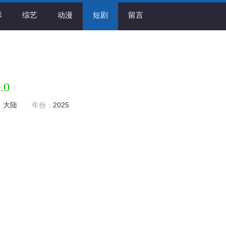
影
综艺
动漫
短剧
留言
.0
：
大陆
年份：
2025