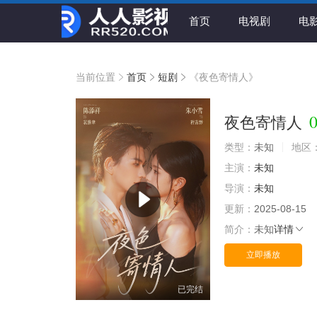
首页
电视剧
电
当前位置
首页
短剧
《夜色寄情人》
0
夜色寄情人
类型：
未知
地区
主演：
未知
导演：
未知
更新：
2025-08-15
简介：
未知
详情
立即播放
已完结