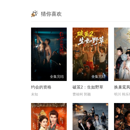
猜你喜欢
全集完结
全集完结
约会的资格
破茧2：生如野草
换巢鸾凤
未知
曹竣柯 郭颖
明川 韩乐