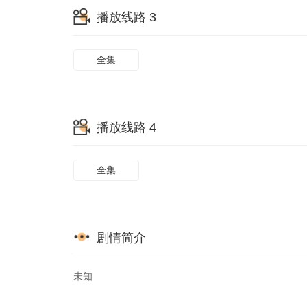
播放线路 3
73
74
75
81
82
83
全集
89
90
91
97
98
99
播放线路 4
105
106
107
全集
剧情简介
未知