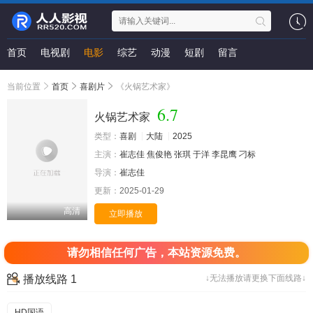
首页
电视剧
电影
综艺
动漫
短剧
留言
当前位置
首页
喜剧片
《火锅艺术家》
6.7
火锅艺术家
类型：
喜剧
大陆
2025
主演：
崔志佳
焦俊艳
张琪
于洋
李昆鹰
刁标
导演：
崔志佳
更新：
2025-01-29
高清
立即播放
请勿相信任何广告，本站资源免费。
播放线路 1
↓无法播放请更换下面线路↓
HD国语