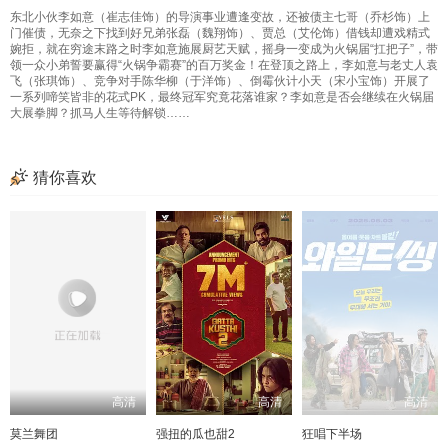
东北小伙李如意（崔志佳饰）的导演事业遭逢变故，还被债主七哥（乔杉饰）上
门催债，无奈之下找到好兄弟张磊（魏翔饰）、贾总（艾伦饰）借钱却遭戏精式
婉拒，就在穷途末路之时李如意施展厨艺天赋，摇身一变成为火锅届“扛把子”，带
领一众小弟誓要赢得“火锅争霸赛”的百万奖金！在登顶之路上，李如意与老丈人袁
飞（张琪饰）、竞争对手陈华柳（于洋饰）、倒霉伙计小天（宋小宝饰）开展了
一系列啼笑皆非的花式PK，最终冠军究竟花落谁家？李如意是否会继续在火锅届
大展拳脚？抓马人生等待解锁……
猜你喜欢
高清
高清
高清
莫兰舞团
强扭的瓜也甜2
狂唱下半场