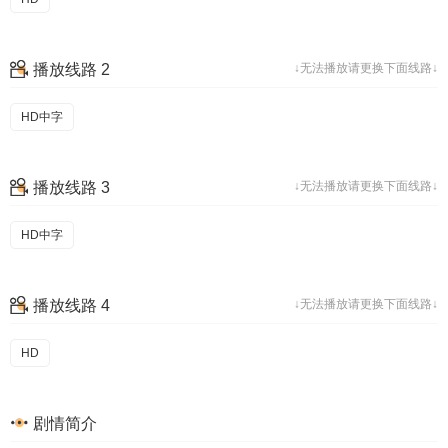
播放线路 2
↓无法播放请更换下面线路↓
HD中字
播放线路 3
↓无法播放请更换下面线路↓
HD中字
播放线路 4
↓无法播放请更换下面线路↓
HD
剧情简介