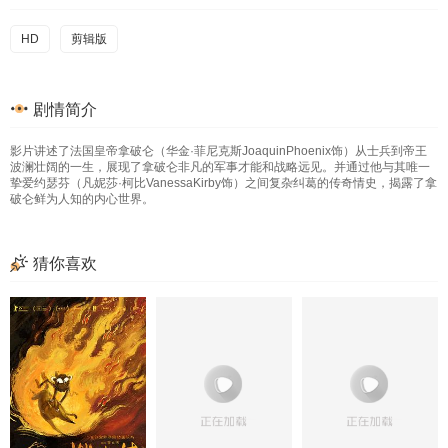
HD
剪辑版
剧情简介
影片讲述了法国皇帝拿破仑（华金·菲尼克斯JoaquinPhoenix饰）从士兵到帝王
波澜壮阔的一生，展现了拿破仑非凡的军事才能和战略远见。并通过他与其唯一
挚爱约瑟芬（凡妮莎·柯比VanessaKirby饰）之间复杂纠葛的传奇情史，揭露了拿
破仑鲜为人知的内心世界。
猜你喜欢