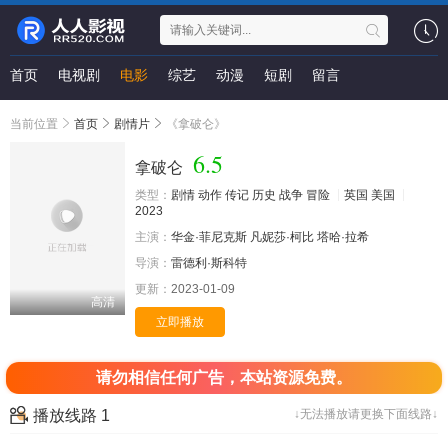
首页
电视剧
电影
综艺
动漫
短剧
留言
当前位置
首页
剧情片
《拿破仑》
6.5
拿破仑
类型：
剧情
动作
传记
历史
战争
冒险
英国
美国
2023
主演：
华金·菲尼克斯
凡妮莎·柯比
塔哈·拉希
导演：
雷德利·斯科特
更新：
2023-01-09
高清
立即播放
请勿相信任何广告，本站资源免费。
播放线路 1
↓无法播放请更换下面线路↓