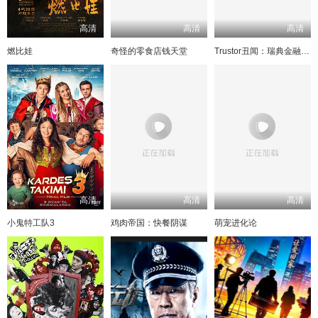
高清
高清
高清
燃比娃
奇怪的零食店钱天堂
Trustor丑闻：瑞典金融案内幕
高清
高清
高清
小鬼特工队3
鸡肉帝国：快餐阴谋
萌宠进化论