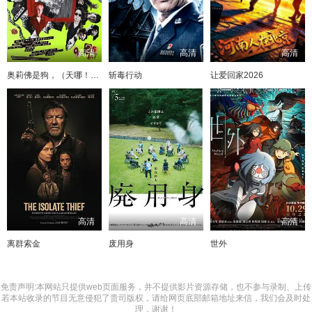
高清
高清
高清
奥莉佛是狗，（天哪！！）这家伙电影版
斩毒行动
让爱回家2026
高清
高清
高清
离群索金
废用身
世外
免责声明:本网站只提供web页面服务，并不提供影片资源存储，也不参与录制、上传
若本站收录的节目无意侵犯了贵司版权，请给网页底部邮箱地址来信，我们会及时处
理，谢谢！