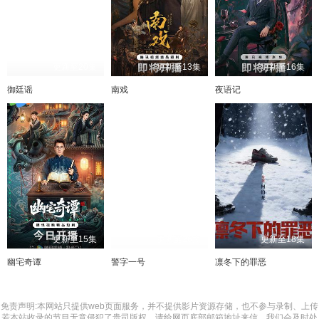
更新至20集
更新至13集
更新至16集
御廷谣
南戏
夜语记
更新至15集
更新至26集
更新至18集
幽宅奇谭
警字一号
凛冬下的罪恶
免责声明:本网站只提供web页面服务，并不提供影片资源存储，也不参与录制、上传
若本站收录的节目无意侵犯了贵司版权，请给网页底部邮箱地址来信，我们会及时处