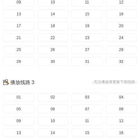
09
10
11
12
13
14
15
16
17
18
19
20
21
22
23
24
25
26
27
28
29
30
31
32
33
34
35
36
播放线路 3
↓无法播放请更换下面线路↓
37
38
39
40
41
01
42
02
03
04
05
06
07
08
09
10
11
12
13
14
15
16