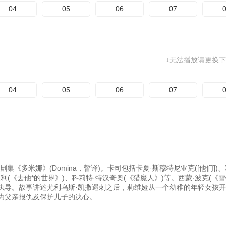
04
05
06
07
↓无法播放请更换下
04
05
06
07
《多米娜》(Domina，暂译)。卡司包括卡夏·斯穆特尼亚克([他们])、
利(《去他*的世界》)、科莉特·特汉奇奥(《猎魔人》)等。西蒙·波克(《
])执导。故事讲述尤利乌斯·凯撒遇刺之后，莉维娅从一个幼稚的年轻女孩
为父亲报仇及保护儿子的决心。