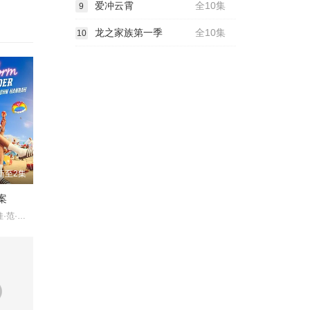
爱冲云霄
全10集
9
龙之家族第一季
全10集
10
新至2集
案
约翰·汉纳 伊娃·范·德·古奇特