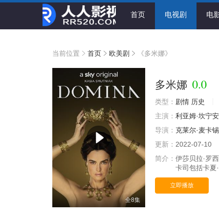
首页
电视剧
电
当前位置
首页
欧美剧
《多米娜》
0.0
多米娜
类型：
剧情
历史
主演：
利亚姆·坎宁安
导演：
克莱尔·麦卡锡
更新：
2022-07-10
简介：
伊莎贝拉·罗西
卡司包括卡夏·
立即播放
全8集