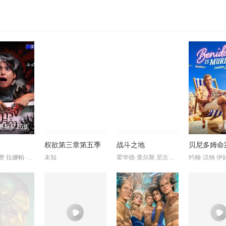
更新至26集
更新至8集
更新至2集
更
权欲第三章第五季
战斗之地
贝尼多姆命
甘东·阿卡赞 拉娜帕·翁塔娜特
未知
霍华德·查尔斯 尼古拉斯·平诺克