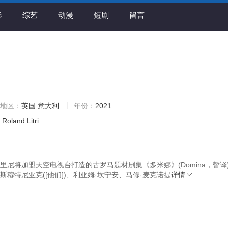
影
综艺
动漫
短剧
留言
地区：
英国
意大利
年份：
2021
Roland
Litri
里尼将加盟天空电视台打造的古罗马题材剧集《多米娜》(Domina，暂译
斯穆特尼亚克([他们])、利亚姆·坎宁安、马修·麦克诺提
详情