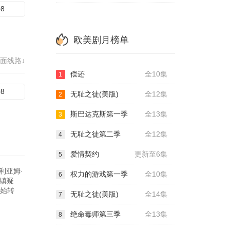
08
欧美剧月榜单
面线路↓
偿还
全10集
1
08
无耻之徒(美版)
全12集
2
斯巴达克斯第一季
全13集
3
无耻之徒第二季
全12集
4
爱情契约
更新至6集
5
利亚姆·
权力的游戏第一季
全10集
6
雪镇疑
开始转
无耻之徒(美版)
全14集
7
绝命毒师第三季
全13集
8