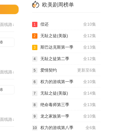
欧美剧周榜单
偿还
全10集
面线路↓
1
无耻之徒(美版)
全12集
2
08
斯巴达克斯第一季
全13集
3
无耻之徒第二季
全12集
4
爱情契约
更新至6集
5
面线路↓
权力的游戏第一季
全10集
6
08
无耻之徒(美版)
全14集
7
绝命毒师第三季
全13集
8
龙之家族第一季
全10集
9
面线路↓
权力的游戏第八季
全6集
10