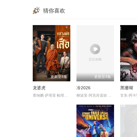
猜你喜欢
更新至4集
更新至4集
龙婆虎
冷2026
黑珊瑚
查纳鹏·萨塔亚 帕塔查雅·平莎莫
柳波芙·阿克肖诺娃 琳达·拉宾什 彼得·费奥多罗夫