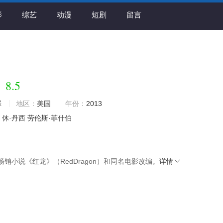
影
综艺
动漫
短剧
留言
8.5
季
罪
地区：
美国
年份：
2013
休·丹西
劳伦斯·菲什伯
销小说《红龙》（RedDragon）和同名电影改编。
详情