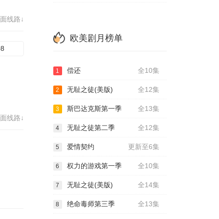
面线路↓
欧美剧月榜单
08
偿还
全10集
1
无耻之徒(美版)
全12集
2
斯巴达克斯第一季
全13集
3
面线路↓
无耻之徒第二季
全12集
4
爱情契约
更新至6集
5
权力的游戏第一季
全10集
6
无耻之徒(美版)
全14集
7
绝命毒师第三季
全13集
8