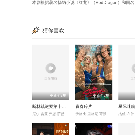
本剧根据著名畅销小说《红龙》（RedDragon）和同
猜你喜欢
更新至2集
更新至2集
断林镇谜案第十二季
青春碎片
尼尔·雷亚 弗恩·萨瑟兰 克里斯蒂娜·谢尔班·扬达
伊格比·里格尼 荷默·基尔 格拉汉姆·坎贝尔 韦斯·本特利 埃文