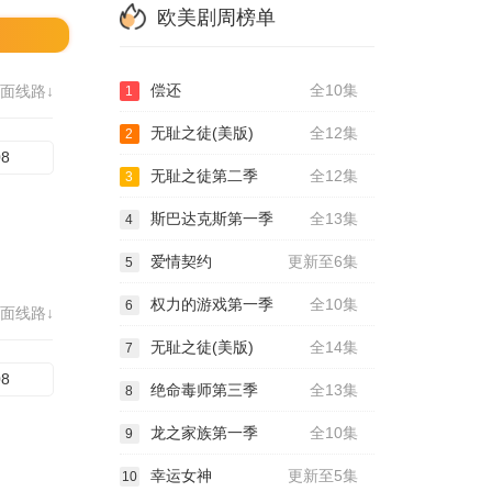
欧美剧周榜单
偿还
全10集
面线路↓
1
无耻之徒(美版)
全12集
2
08
无耻之徒第二季
全12集
3
斯巴达克斯第一季
全13集
4
爱情契约
更新至6集
5
权力的游戏第一季
全10集
6
面线路↓
无耻之徒(美版)
全14集
7
08
绝命毒师第三季
全13集
8
龙之家族第一季
全10集
9
幸运女神
更新至5集
10