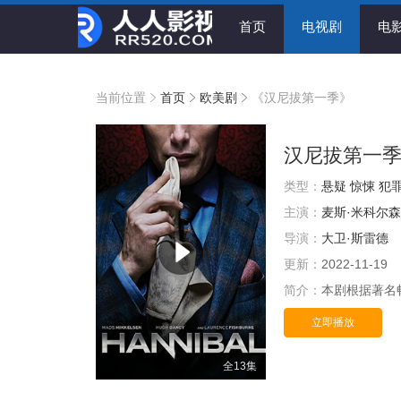
首页
电视剧
电
当前位置
首页
欧美剧
《汉尼拔第一季》
汉尼拔第一
类型：
悬疑
惊悚
犯
主演：
麦斯·米科尔森
导演：
大卫·斯雷德
更新：
2022-11-19
简介：
本剧根据著名畅
立即播放
全13集