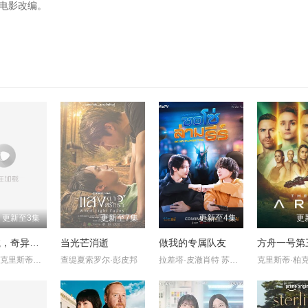
名电影改编。
更新至3集
更新至7集
更新至4集
更
星际迷航，奇异新世界第四季
当光芒消逝
做我的专属队友
方舟一号第
杰丝·布什 克里斯蒂娜·钟
查缇夏索罗尔·彭皮邦
拉差塔·皮澈肖特 苏拉德·皮凌瓦 乔提帕·苏拉萨瓦 纳缇萨勘·
克里斯蒂·柏