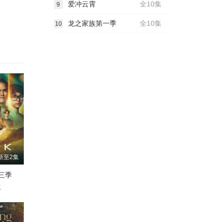
爱冲云霄
全10集
9
龙之家族第一季
全10集
10
新至2集
三季
克