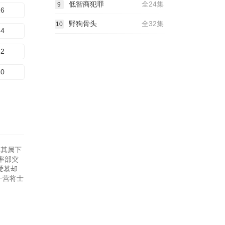
低智商犯罪
全24集
9
16
野狗骨头
全32集
10
24
32
40
，其属下
率部突
爱慕却
一营将士