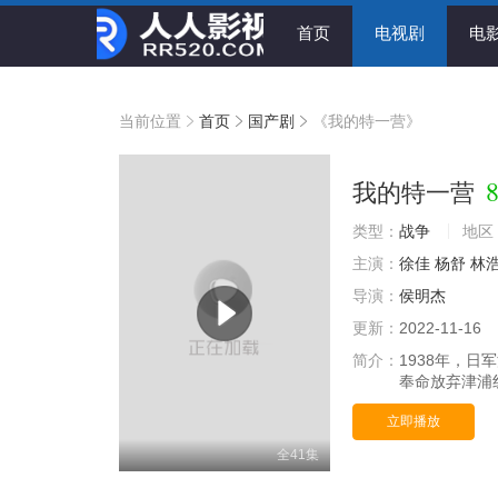
首页
电视剧
电
当前位置
首页
国产剧
《我的特一营》
8
我的特一营
类型：
战争
地区
主演：
徐佳
杨舒
林
导演：
侯明杰
更新：
2022-11-16
简介：
1938年，
奉命放弃津浦
立即播放
全41集