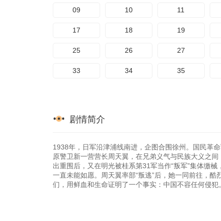
09
10
11
17
18
19
25
26
27
33
34
35
剧情简介
1938年，日军沿津浦线南进，企图合围徐州。国民革
原警卫新一营营长周天翼，在兄弟义气与民族大义之间
出重围后，又在明光被桂系第31军当作“叛军”集体缴
一直未能如愿。周天翼率部“叛逃”后，她一同前往，
们，用鲜血和生命证明了一个事实：中国不容任何侵犯