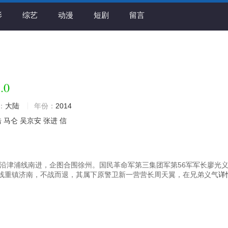
影
综艺
动漫
短剧
留言
.0
：
大陆
年份：
2014
浩
马仑
吴京安
张进
信
日军沿津浦线南进，企图合围徐州。国民革命军第三集团军第56军军长廖光
线重镇济南，不战而退，其属下原警卫新一营营长周天翼，在兄弟义气
详