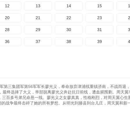
12
13
14
15
20
21
22
23
28
29
30
31
36
37
38
39
命军第三集团军第56军军长廖光义，奉命放弃津浦线重镇济南，不战而退
，最终选择了大义，率部脱离廖光义奔赴抗日前线，遭血腥围剿。周天翼
械，三百多号弟兄命悬一线。廖光义之女廖真真，性格刚烈，对周天翼心生
酷烈的战争最终击碎了她的所有梦想。从明光到滕县到台儿庄，周天翼和新
。