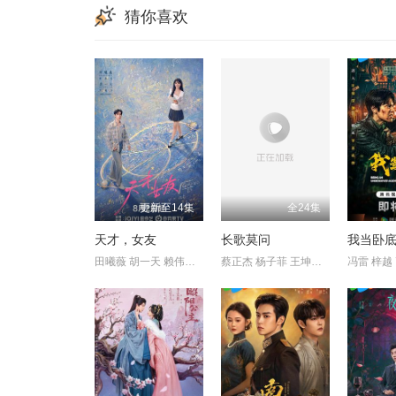
猜你喜欢
更新至14集
全24集
天才，女友
长歌莫问
我当卧
田曦薇 胡一天 赖伟明 安沺
蔡正杰 杨子菲 王坤炎 刘美辰