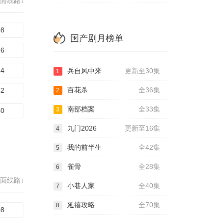
面线路↓
08
国产剧月榜单
16
24
兵自风中来
更新至30集
1
百花杀
全36集
32
2
南部档案
全33集
3
40
九门2026
更新至16集
4
我的前半生
全42集
5
雀骨
全28集
6
面线路↓
小巷人家
全40集
7
延禧攻略
全70集
8
08