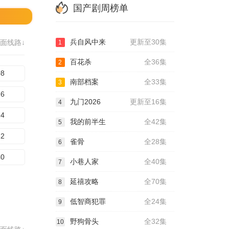
国产剧周榜单
兵自风中来
更新至30集
面线路↓
1
百花杀
全36集
2
08
南部档案
全33集
3
16
九门2026
更新至16集
4
24
我的前半生
全42集
5
32
雀骨
全28集
6
40
小巷人家
全40集
7
延禧攻略
全70集
8
低智商犯罪
全24集
9
野狗骨头
全32集
10