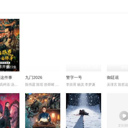
全23集
更新至16集
更新至24集
更新
底这件事
九门2026
警字一号
御廷谣
冯雷 梓越 高梓添 汤镇业 杨帆
陈伟霆 陈瑶 曾舜晞 王茂蕾 王奕婷 李乃文 释小龙 应灏铭 季肖冰
李崇霄 杨淇 李梦谦