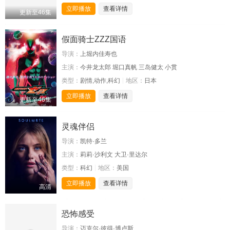
立即播放
查看详情
更新至46集
假面骑士ZZZ国语
导演：
上堀内佳寿也
主演：
今井龙太郎 堀口真帆 三岛健太 小贯
类型：
剧情,动作,科幻
地区：
日本
立即播放
查看详情
更新至46集
灵魂伴侣
导演：
凯特·多兰
主演：
莉莉·沙利文 大卫·里达尔
类型：
科幻
地区：
美国
立即播放
查看详情
高清
恐怖感受
导演：
迈克尔·彼得·博卢斯