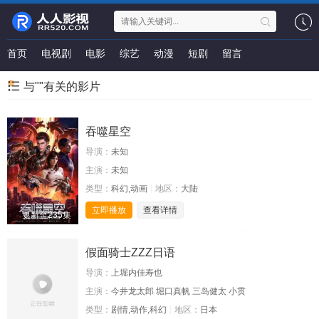
首页
电视剧
电影
综艺
动漫
短剧
留言
与""有关的影片
吞噬星空
导演：
未知
主演：
未知
类型：
科幻,动画
地区：
大陆
立即播放
查看详情
更新至235集
假面骑士ZZZ日语
导演：
上堀内佳寿也
主演：
今井龙太郎 堀口真帆 三岛健太 小贯
类型：
剧情,动作,科幻
地区：
日本