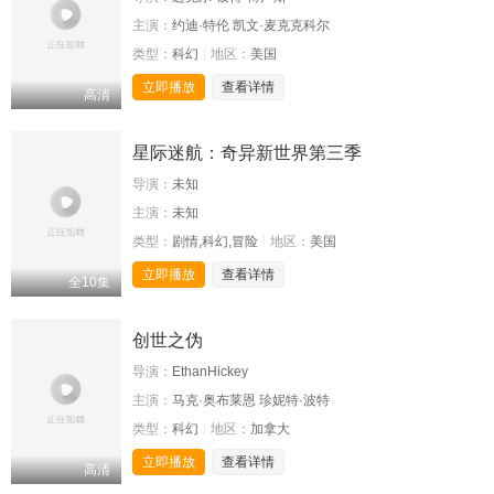
主演：
约迪·特伦 凯文·麦克克科尔
类型：
科幻
地区：
美国
立即播放
查看详情
高清
星际迷航：奇异新世界第三季
导演：
未知
主演：
未知
类型：
剧情,科幻,冒险
地区：
美国
立即播放
查看详情
全10集
创世之伪
导演：
EthanHickey
主演：
马克·奥布莱恩 珍妮特·波特
类型：
科幻
地区：
加拿大
立即播放
查看详情
高清