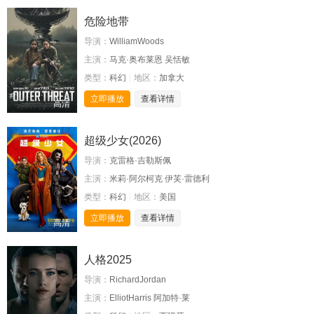
危险地带
导演：
WilliamWoods
主演：
马克·奥布莱恩 吴恬敏
类型：
科幻
地区：
加拿大
立即播放
查看详情
高清
超级少女(2026)
导演：
克雷格·吉勒斯佩
主演：
米莉·阿尔柯克 伊芙·雷德利
类型：
科幻
地区：
美国
立即播放
查看详情
高清
人格2025
导演：
RichardJordan
主演：
ElliotHarris 阿加特·莱