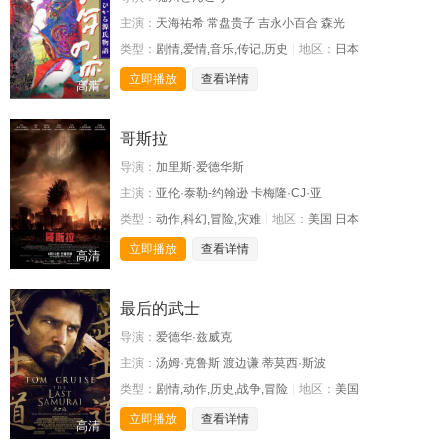
主演：
天海祐希 常盘贵子 吉永小百合 森光
类型：
剧情,爱情,音乐,传记,历史
地区：
日本
立即播放
查看详情
高清
哥斯拉
导演：
加里斯·爱德华斯
主演：
亚伦·泰勒-约翰逊 卡梅隆·CJ·亚
类型：
动作,科幻,冒险,灾难
地区：
美国 日本
立即播放
查看详情
高清
最后的武士
导演：
爱德华·兹威克
主演：
汤姆·克鲁斯 渡边谦 蒂莫西·斯波
类型：
剧情,动作,历史,战争,冒险
地区：
美国
立即播放
查看详情
高清