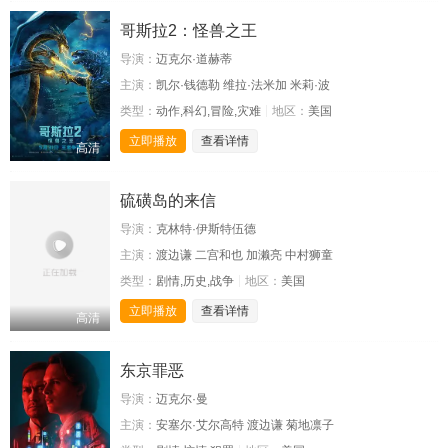
哥斯拉2：怪兽之王
导演：
迈克尔·道赫蒂
主演：
凯尔·钱德勒 维拉·法米加 米莉·波
类型：
动作,科幻,冒险,灾难
地区：
美国
立即播放
查看详情
高清
硫磺岛的来信
导演：
克林特·伊斯特伍德
主演：
渡边谦 二宫和也 加濑亮 中村狮童
类型：
剧情,历史,战争
地区：
美国
立即播放
查看详情
高清
东京罪恶
导演：
迈克尔·曼
主演：
安塞尔·艾尔高特 渡边谦 菊地凛子