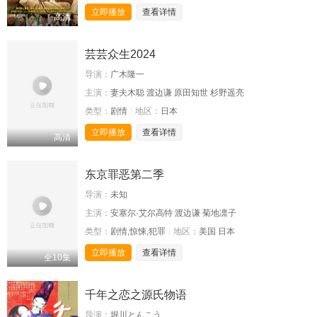
立即播放
查看详情
高清
芸芸众生2024
导演：
广木隆一
主演：
妻夫木聪 渡边谦 原田知世 杉野遥亮
类型：
剧情
地区：
日本
立即播放
查看详情
高清
东京罪恶第二季
导演：
未知
主演：
安塞尔·艾尔高特 渡边谦 菊地凛子
类型：
剧情,惊悚,犯罪
地区：
美国 日本
立即播放
查看详情
全10集
千年之恋之源氏物语
导演：
堀川とんこう