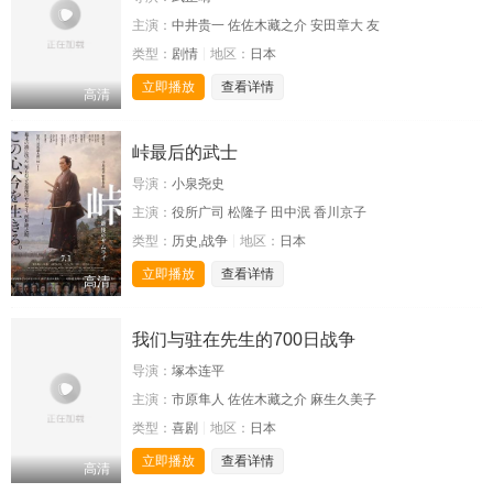
主演：
中井贵一 佐佐木藏之介 安田章大 友
类型：
剧情
地区：
日本
立即播放
查看详情
高清
峠最后的武士
导演：
小泉尧史
主演：
役所广司 松隆子 田中泯 香川京子
类型：
历史,战争
地区：
日本
立即播放
查看详情
高清
我们与驻在先生的700日战争
导演：
塚本连平
主演：
市原隼人 佐佐木藏之介 麻生久美子
类型：
喜剧
地区：
日本
立即播放
查看详情
高清