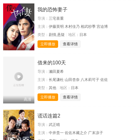
我的恐怖妻子
导演：
三宅喜重
主演：
伊藤英明 木村佳乃 相武纱季 宫迫博
类型：
剧情,悬疑
地区：
日本
立即播放
查看详情
全9集
借来的100天
导演：
濑田夏希
主演：
长尾谦杜 山田杏奈 八木莉可子 佐佐
类型：
其他
地区：
日本
立即播放
查看详情
高清
谎话连篇2
导演：
武正晴
主演：
中井贵一 佐佐木藏之介 广末凉子