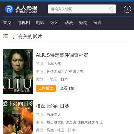
首页
电视剧
电影
综艺
动漫
短剧
留言
与""有关的影片
ALIUS特定事件调查档案
导演：
山本大奖
主演：
佐佐木藏之介 中川大志
类型：
地区：
日本
立即播放
查看详情
更新至3集
棋盘上的向日葵
导演：
熊泽尚人
主演：
坂口健太郎 渡边谦 佐佐木藏之介 土
类型：
悬疑
地区：
日本