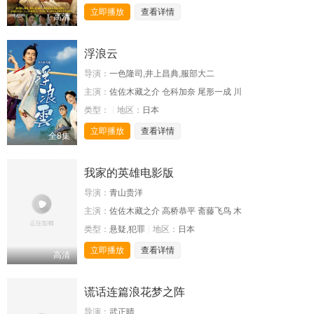
立即播放
查看详情
高清
浮浪云
导演：
一色隆司,井上昌典,服部大二
主演：
佐佐木藏之介 仓科加奈 尾形一成 川
类型：
地区：
日本
立即播放
查看详情
全8集
我家的英雄电影版
导演：
青山贵洋
主演：
佐佐木藏之介 高桥恭平 斋藤飞鸟 木
类型：
悬疑,犯罪
地区：
日本
立即播放
查看详情
高清
谎话连篇浪花梦之阵
导演：
武正晴